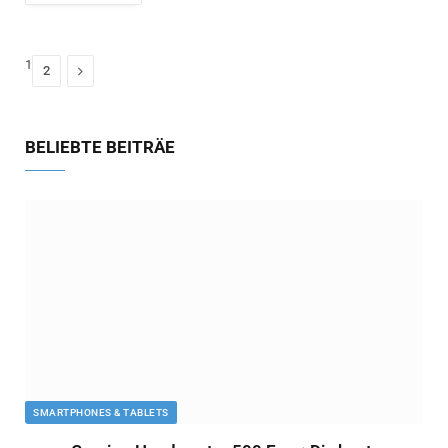
1
Next
2
BELIEBTE BEITRÄE
SMARTPHONES & TABLETS