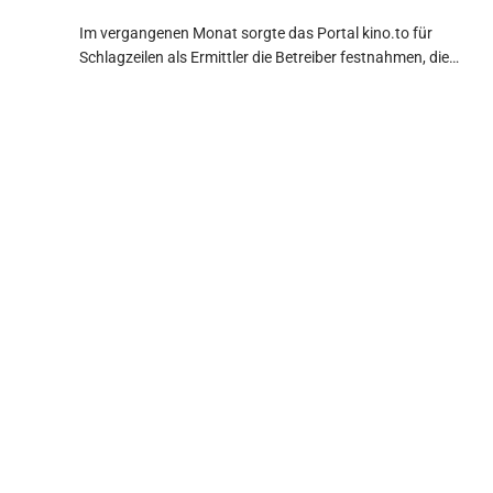
Im vergangenen Monat sorgte das Portal kino.to für
Schlagzeilen als Ermittler die Betreiber festnahmen, die…