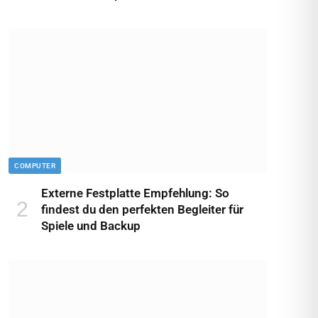
COMPUTER
Externe Festplatte Empfehlung: So
findest du den perfekten Begleiter für
Spiele und Backup