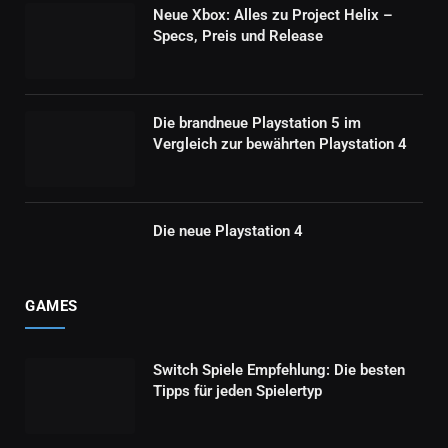
Neue Xbox: Alles zu Project Helix –
Specs, Preis und Release
Die brandneue Playstation 5 im
Vergleich zur bewährten Playstation 4
Die neue Playstation 4
GAMES
Switch Spiele Empfehlung: Die besten
Tipps für jeden Spielertyp