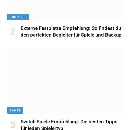
COMPUTER
Externe Festplatte Empfehlung: So findest du
den perfekten Begleiter für Spiele und Backup
GAMES
Switch Spiele Empfehlung: Die besten Tipps
für jeden Spielertyp