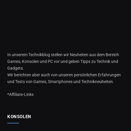
In unserem Technikblog stellen wir Neuheiten aus dem Bereich
Games, Konsolen und PC vor und geben Tipps zu Technik und
Gadgets.
Wir berichten aber auch von unseren persönlichen Erfahrungen
und Tests von Games, Smartphones und Technikneuheiten.
*Affiliate-Links
KONSOLEN