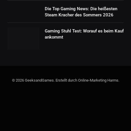
Die Top Gaming News: Die heißesten
Steam Kracher des Sommers 2026
Gaming Stuhl Test: Worauf es beim Kauf
ankommt
© 2026 GeeksandGames. Erstellt durch Online-Marketing Harms.