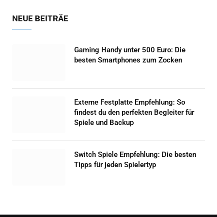
NEUE BEITRÄE
Gaming Handy unter 500 Euro: Die
besten Smartphones zum Zocken
Externe Festplatte Empfehlung: So
findest du den perfekten Begleiter für
Spiele und Backup
Switch Spiele Empfehlung: Die besten
Tipps für jeden Spielertyp