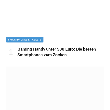
SMARTPHONES & TABLETS
Gaming Handy unter 500 Euro: Die besten
Smartphones zum Zocken