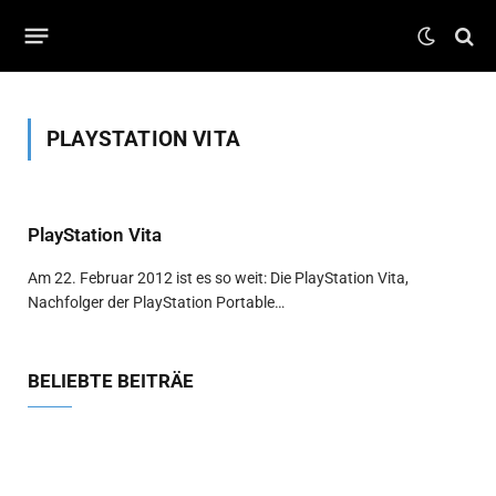
PLAYSTATION VITA
PlayStation Vita
Am 22. Februar 2012 ist es so weit: Die PlayStation Vita,
Nachfolger der PlayStation Portable…
BELIEBTE BEITRÄE