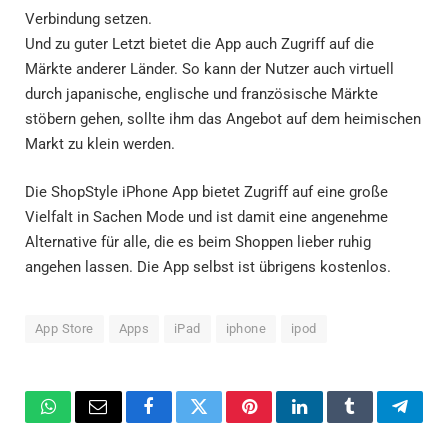
Verbindung setzen.
Und zu guter Letzt bietet die App auch Zugriff auf die
Märkte anderer Länder. So kann der Nutzer auch virtuell
durch japanische, englische und französische Märkte
stöbern gehen, sollte ihm das Angebot auf dem heimischen
Markt zu klein werden.
Die ShopStyle iPhone App bietet Zugriff auf eine große
Vielfalt in Sachen Mode und ist damit eine angenehme
Alternative für alle, die es beim Shoppen lieber ruhig
angehen lassen. Die App selbst ist übrigens kostenlos.
App Store
Apps
iPad
iphone
ipod
WhatsApp
Email
Facebook
Twitter
Pinterest
LinkedIn
Tumblr
Teleg