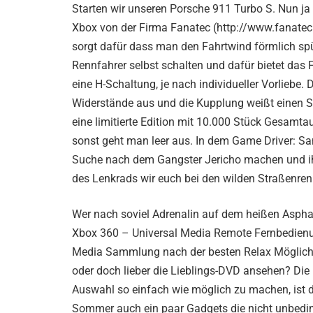
Starten wir unseren Porsche 911 Turbo S. Nun ja 
Xbox von der Firma Fanatec (http://www.fanatec
sorgt dafür dass man den Fahrtwind förmlich spü
Rennfahrer selbst schalten und dafür bietet das 
eine H-Schaltung, je nach individueller Vorliebe
Widerstände aus und die Kupplung weißt einen S
eine limitierte Edition mit 10.000 Stück Gesamtau
sonst geht man leer aus. In dem Game Driver: Sa
Suche nach dem Gangster Jericho machen und ihn
des Lenkrads wir euch bei den wilden Straßenre
Wer nach soviel Adrenalin auf dem heißen Asphalt
Xbox 360 – Universal Media Remote Fernbedien
Media Sammlung nach der besten Relax Möglichke
oder doch lieber die Lieblings-DVD ansehen? Die
Auswahl so einfach wie möglich zu machen, ist d
Sommer auch ein paar Gadgets die nicht unbeding