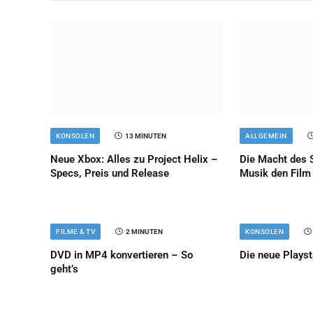
KONSOLEN
13 MINUTEN
ALLGEMEIN
Neue Xbox: Alles zu Project Helix –
Die Macht des 
Specs, Preis und Release
Musik den Film 
FILME & TV
2 MINUTEN
KONSOLEN
DVD in MP4 konvertieren – So
Die neue Playst
geht’s