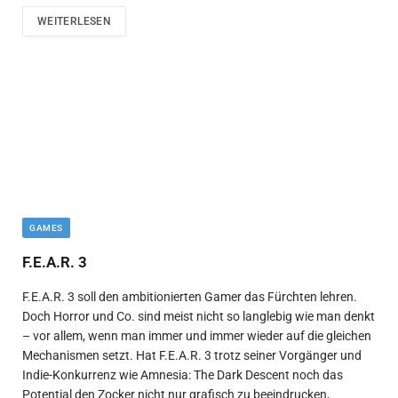
WEITERLESEN
GAMES
F.E.A.R. 3
F.E.A.R. 3 soll den ambitionierten Gamer das Fürchten lehren.
Doch Horror und Co. sind meist nicht so langlebig wie man denkt
– vor allem, wenn man immer und immer wieder auf die gleichen
Mechanismen setzt. Hat F.E.A.R. 3 trotz seiner Vorgänger und
Indie-Konkurrenz wie Amnesia: The Dark Descent noch das
Potential den Zocker nicht nur grafisch zu beeindrucken,