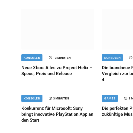
KONSOLEN
13 MINUTEN
KONSOLEN
Neue Xbox: Alles zu Project Helix –
Die brandneue P
Specs, Preis und Release
Vergleich zur b
4
KONSOLEN
3 MINUTEN
GAMES
3 
Konkurrenz für Microsoft: Sony
Die perfekten P
bringt innovative PlayStation App an
zukünftige Mus
den Start