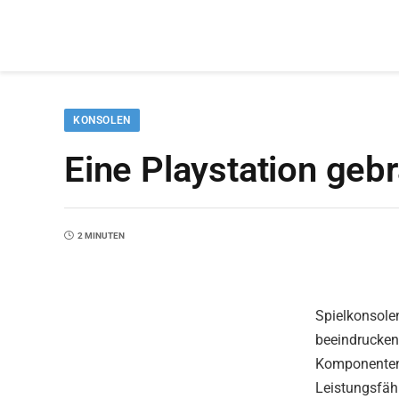
KONSOLEN
Eine Playstation geb
2 MINUTEN
Spielkonsolen
beeindruckend
Komponenten a
Leistungsfähi