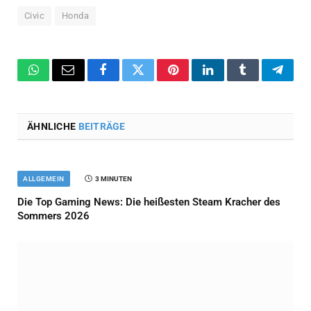
Civic
Honda
WhatsApp
Email
Facebook
Twitter
Pinterest
LinkedIn
Tumblr
Teleg
ÄHNLICHE
BEITRÄGE
ALLGEMEIN
3 MINUTEN
Die Top Gaming News: Die heißesten Steam Kracher des
Sommers 2026