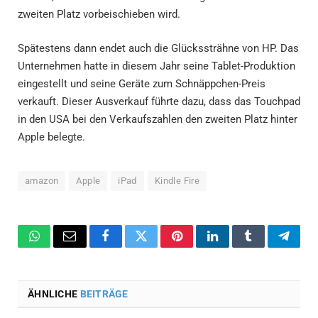
zweiten Platz vorbeischieben wird.
Spätestens dann endet auch die Glückssträhne von HP. Das
Unternehmen hatte in diesem Jahr seine Tablet-Produktion
eingestellt und seine Geräte zum Schnäppchen-Preis
verkauft. Dieser Ausverkauf führte dazu, dass das Touchpad
in den USA bei den Verkaufszahlen den zweiten Platz hinter
Apple belegte.
amazon
Apple
iPad
Kindle Fire
WhatsApp
Email
Facebook
Twitter
Pinterest
LinkedIn
Tumblr
Teleg
ÄHNLICHE
BEITRÄGE