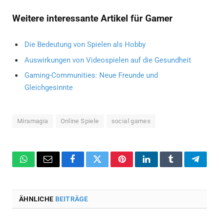
Weitere interessante Artikel für Gamer
Die Bedeutung von Spielen als Hobby
Auswirkungen von Videospielen auf die Gesundheit
Gaming-Communities: Neue Freunde und
Gleichgesinnte
Miramagia
Online Spiele
social games
WhatsApp
Email
Facebook
Twitter
Pinterest
LinkedIn
Tumblr
Teleg
ÄHNLICHE
BEITRÄGE