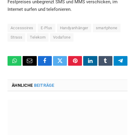
Festpreises unbegrenzt SMS und MMS verschicken, im
Internet surfen und telefonieren.
Accessoires
E-Plus
Handyanhänger
smartphone
Strass
Telekom
Vodafone
WhatsApp
Email
Facebook
Twitter
Pinterest
LinkedIn
Tumblr
Teleg
ÄHNLICHE
BEITRÄGE