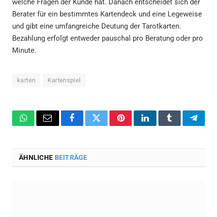
welche Fragen der Kunde hat. Danach entscheidet sich der
Berater für ein bestimmtes Kartendeck und eine Legeweise
und gibt eine umfangreiche Deutung der Tarotkarten.
Bezahlung erfolgt entweder pauschal pro Beratung oder pro
Minute.
karten
Kartenspiel
WhatsApp
Email
Facebook
Twitter
Pinterest
LinkedIn
Tumblr
Teleg
ÄHNLICHE
BEITRÄGE