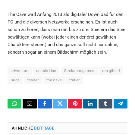
The Cave wird Anfang 2013 als digitaler Download für den
PC und die diversen Netzwerke erscheinen. Es ist auch
schön zu hören, dass man mit bis zu drei Spielern das Spiel
bewältigen kann (wobei jeder einen der drei gewählten
Charaktere steuert) und das ganze soll nicht nur online,
sondern sogar an einem Bildschirm möglich sein.
adventure
double fine
Geeksandgames
ron gilbert
Sega
teaser
the cave
trailer
WhatsApp
Email
Facebook
Twitter
Pinterest
LinkedIn
Tumblr
Teleg
ÄHNLICHE
BEITRÄGE