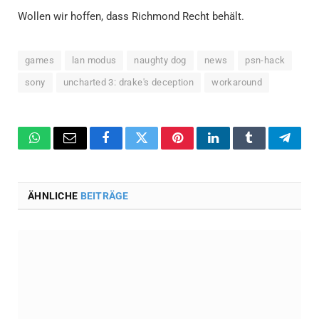
Wollen wir hoffen, dass Richmond Recht behält.
games
lan modus
naughty dog
news
psn-hack
sony
uncharted 3: drake's deception
workaround
WhatsApp
Email
Facebook
Twitter
Pinterest
LinkedIn
Tumblr
Teleg
ÄHNLICHE
BEITRÄGE