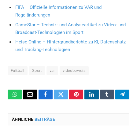
FIFA – Offizielle Informationen zu VAR und
Regeländerungen
GameStar – Technik- und Analyseartikel zu Video- und
Broadcast-Technologien im Sport
Heise Online – Hintergrundberichte zu KI, Datenschutz
und Tracking-Technologien
Fußball
Sport
var
videobeweis
WhatsApp
Email
Facebook
Twitter
Pinterest
LinkedIn
Tumblr
Teleg
ÄHNLICHE
BEITRÄGE