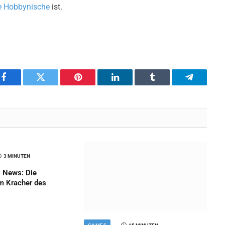
e Hobbynische
ist.
Facebook
Twitter
Pinterest
LinkedIn
Tumblr
Telegram
3 MINUTEN
 News: Die
m Kracher des