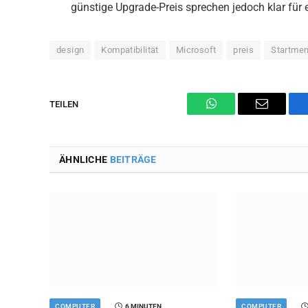
günstige Upgrade-Preis sprechen jedoch klar für 
design
Kompatibilität
Microsoft
preis
Startme
TEILEN
WhatsApp
Email
ÄHNLICHE
BEITRÄGE
COMPUTER
6 MINUTEN
COMPUTER