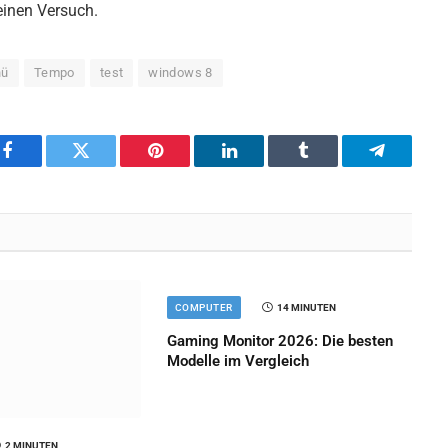
einen Versuch.
nü
Tempo
test
windows 8
Facebook
Twitter
Pinterest
LinkedIn
Tumblr
Telegram
COMPUTER
14 MINUTEN
Gaming Monitor 2026: Die besten
Modelle im Vergleich
2 MINUTEN