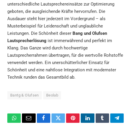
unterschiedliche Lautsprechereinsätze zur Optimierung
geboten, die ausgleichende Kräfte hervorrufen. Die
Ausdauer steht hier jederzeit im Vordergrund – als
Musterbeispiel für Leidenschaft und unglaubliche
Leistungen. Die Schönheit dieser
Bang und Olufsen
Lautsprecherlösung
ist immerwährend und perfekt im
Klang. Das Ganze wird durch hochwertige
Lautsprecherrahmen übertragen, für die wertvolle Rohstoffe
verwendet werden. Ein unerschütterlicher Einsatz für
Schönheit und eine nahtlose Integration mit modernster
Technik runden das Gesamtbild ab.
Bantg & Olufsen
Beolab
WhatsApp
Email
Facebook
Twitter
Pinterest
LinkedIn
Tumblr
Teleg