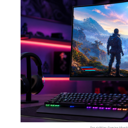
Der richtige Gaming Monit