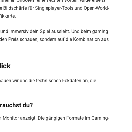
hnellen Shootern einen echten Vorteil. Andererseits
e Bildschärfe für Singleplayer-Tools und Open-World-
ikkarte.
rf und immersiv dein Spiel aussieht. Und beim gaming
f den Preis schauen, sondern auf die Kombination aus
lick
hauen wir uns die technischen Eckdaten an, die
brauchst du?
in Monitor anzeigt. Die gängigen Formate im Gaming-