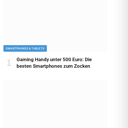
SMARTPHONES & TABLETS
Gaming Handy unter 500 Euro: Die
besten Smartphones zum Zocken