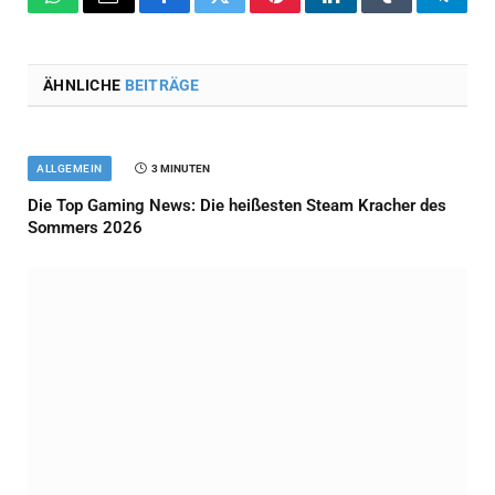
WhatsApp
Email
Facebook
Twitter
Pinterest
LinkedIn
Tumblr
Teleg
ÄHNLICHE
BEITRÄGE
ALLGEMEIN
3 MINUTEN
Die Top Gaming News: Die heißesten Steam Kracher des
Sommers 2026