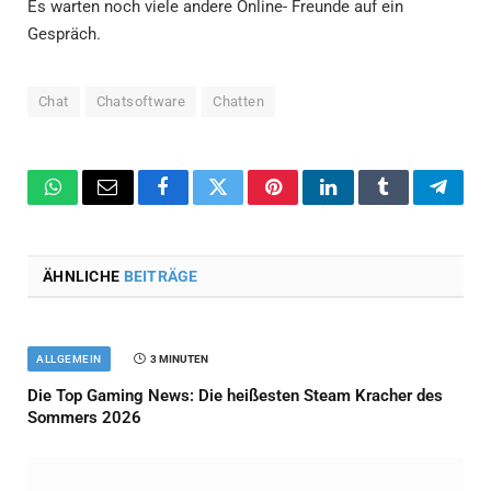
Es warten noch viele andere Online- Freunde auf ein
Gespräch.
Chat
Chatsoftware
Chatten
WhatsApp
Email
Facebook
Twitter
Pinterest
LinkedIn
Tumblr
Teleg
ÄHNLICHE
BEITRÄGE
ALLGEMEIN
3 MINUTEN
Die Top Gaming News: Die heißesten Steam Kracher des
Sommers 2026