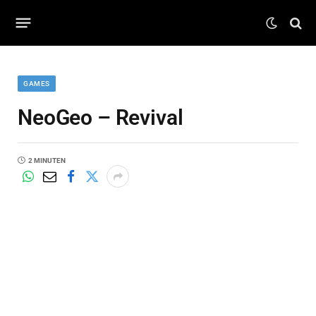
GAMES
NeoGeo – Revival
2 MINUTEN