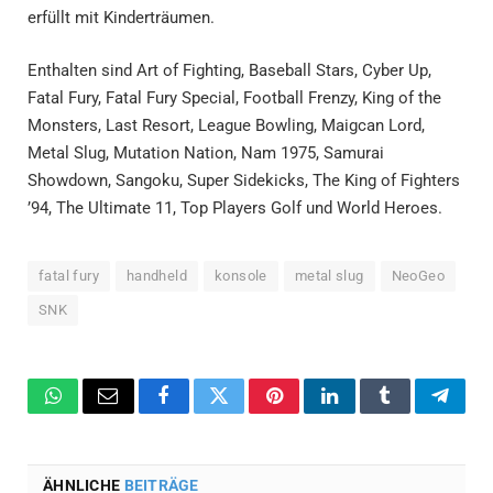
erfüllt mit Kinderträumen.
Enthalten sind Art of Fighting, Baseball Stars, Cyber Up,
Fatal Fury, Fatal Fury Special, Football Frenzy, King of the
Monsters, Last Resort, League Bowling, Maigcan Lord,
Metal Slug, Mutation Nation, Nam 1975, Samurai
Showdown, Sangoku, Super Sidekicks, The King of Fighters
’94, The Ultimate 11, Top Players Golf und World Heroes.
fatal fury
handheld
konsole
metal slug
NeoGeo
SNK
WhatsApp
Email
Facebook
Twitter
Pinterest
LinkedIn
Tumblr
Teleg
ÄHNLICHE
BEITRÄGE