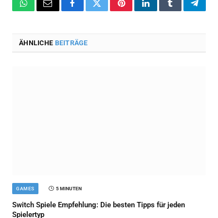
WhatsApp
Email
Facebook
Twitter
Pinterest
LinkedIn
Tumblr
Teleg
ÄHNLICHE
BEITRÄGE
GAMES
5 MINUTEN
Switch Spiele Empfehlung: Die besten Tipps für jeden
Spielertyp