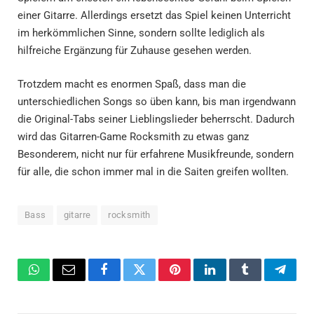
einer Gitarre. Allerdings ersetzt das Spiel keinen Unterricht
im herkömmlichen Sinne, sondern sollte lediglich als
hilfreiche Ergänzung für Zuhause gesehen werden.
Trotzdem macht es enormen Spaß, dass man die
unterschiedlichen Songs so üben kann, bis man irgendwann
die Original-Tabs seiner Lieblingslieder beherrscht. Dadurch
wird das Gitarren-Game Rocksmith zu etwas ganz
Besonderem, nicht nur für erfahrene Musikfreunde, sondern
für alle, die schon immer mal in die Saiten greifen wollten.
Bass
gitarre
rocksmith
WhatsApp
Email
Facebook
Twitter
Pinterest
LinkedIn
Tumblr
Teleg